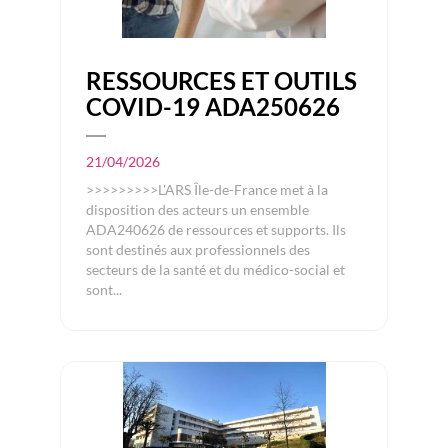
RESSOURCES ET OUTILS
COVID-19 ADA250626
21/04/2026
>>>>>>>>>L'ARS Île-de-France met à la
disposition des acteurs un ensemble
ADA240626 de ressources et supports. Ils
sont destinés aux professionnels des
secteurs de la santé et du médico-social et
sont...