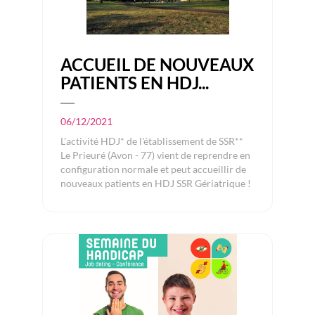
ACCUEIL DE NOUVEAUX
PATIENTS EN HDJ...
06/12/2021
L'activité HDJ* de l'établissement de SSR**
Le Prieuré (Avon - 77) vient de reprendre en
configuration normale et peut accueillir de
nouveaux patients en HDJ SSR Gériatrique !