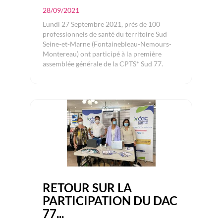
28/09/2021
Lundi 27 Septembre 2021, près de 100
professionnels de santé du territoire Sud
Seine-et-Marne (Fontainebleau-Nemours-
Montereau) ont participé à la première
assemblée générale de la CPTS* Sud 77.
RETOUR SUR LA
PARTICIPATION DU DAC
77...